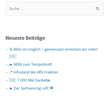
Neueste Beiträge
🚀 Alles ist möglich – gemeinsam erreichen wir mehr!
🇩🇪
🚗 NEIN zum Tempolimit❗️
📍 Infostand der AfD-Fraktion
🇩🇪 7.000 Mal Danke❗️🙏
🔥 Der Sachsenring ruft! 🏁