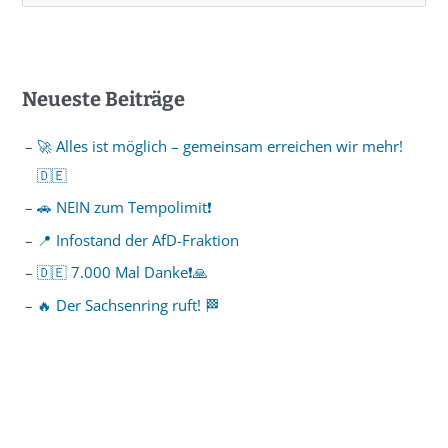
Neueste Beiträge
🚀 Alles ist möglich – gemeinsam erreichen wir mehr!
🇩🇪
🚗 NEIN zum Tempolimit❗️
📍 Infostand der AfD-Fraktion
🇩🇪 7.000 Mal Danke❗️🙏
🔥 Der Sachsenring ruft! 🏁