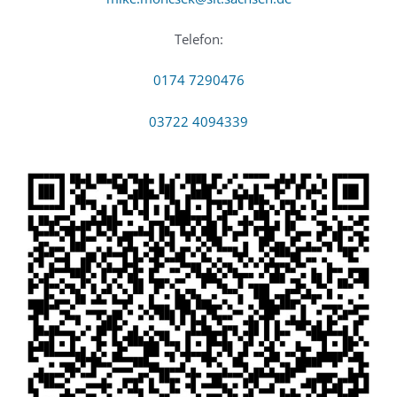
Telefon:
0174 7290476
03722 4094339