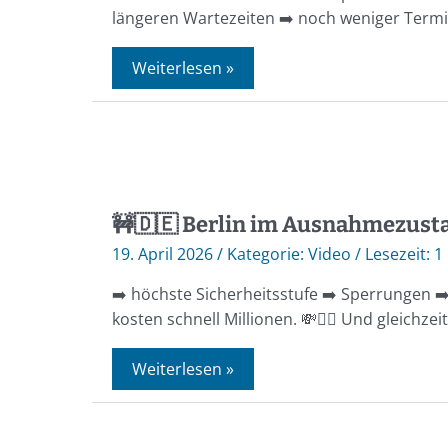
längeren Wartezeiten ➡️ noch weniger Termin
Weiterlesen »
🚧🇩🇪 Berlin im Ausnahmezust
19. April 2026
/
Video
/
1
➡️ höchste Sicherheitsstufe ➡️ Sperrungen 
kosten schnell Millionen. 💸👮‍♂️ Und gleichze
Weiterlesen »