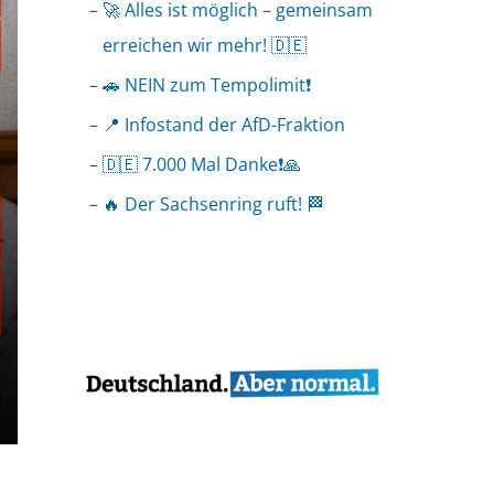
🚀 Alles ist möglich – gemeinsam
erreichen wir mehr! 🇩🇪
🚗 NEIN zum Tempolimit❗️
📍 Infostand der AfD-Fraktion
🇩🇪 7.000 Mal Danke❗️🙏
🔥 Der Sachsenring ruft! 🏁