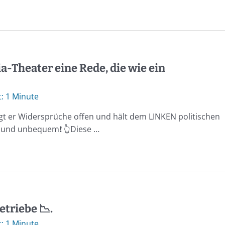
a-Theater eine Rede, die wie ein
1 Minute
egt er Widersprüche offen und hält dem LINKEN politischen
t und unbequem❗️ 👆Diese …
etriebe 📉.
1 Minute