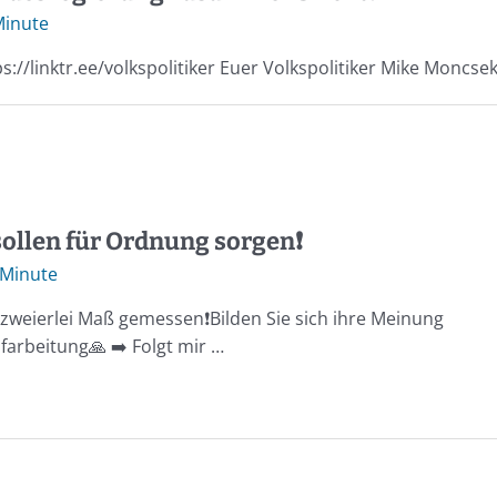
Minute
s://linktr.ee/volkspolitiker Euer Volkspolitiker Mike Moncse
ollen für Ordnung sorgen❗️
 Minute
zweierlei Maß gemessen❗️Bilden Sie sich ihre Meinung
ufarbeitung🙏 ➡️ Folgt mir …