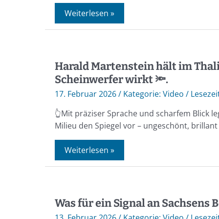
Weiterlesen »
Harald Martenstein hält im Thali
Scheinwerfer wirkt 🔦.
17. Februar 2026
/
Video
/
👆Mit präziser Sprache und scharfem Blick l
Milieu den Spiegel vor – ungeschönt, brillan
Weiterlesen »
Was für ein Signal an Sachsens B
13. Februar 2026
/
Video
/