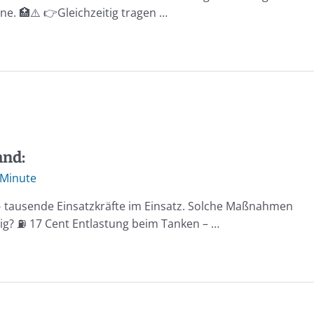
e. 🏥⚠️ 👉Gleichzeitig tragen …
and:
 Minute
➡️ tausende Einsatzkräfte im Einsatz. Solche Maßnahmen
itig? ⛽️ 17 Cent Entlastung beim Tanken – …