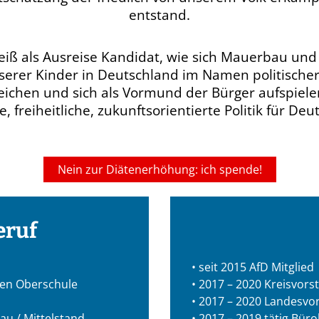
entstand.
 weiß als Ausreise Kandidat, wie sich Mauerbau un
serer Kinder in Deutschland im Namen politischer 
rreichen und sich als Vormund der Bürger aufspie
, freiheitliche, zukunftsorientierte Politik für De
Nein zur Diätenerhöhung: ich spende!
eruf
• seit 2015 AfD Mitglied
hen Oberschule
• 2017 – 2020 Kreisvors
• 2017 – 2020 Landesvo
au / Mittelstand
• 2017 – 2019 tätig Büro