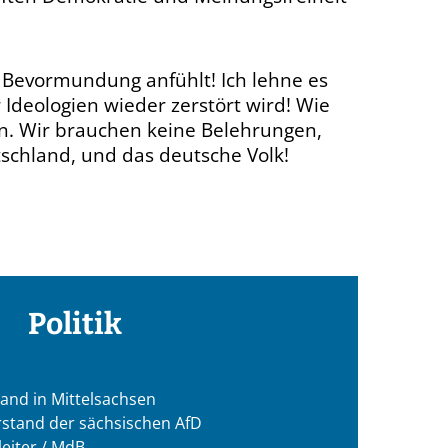
d Bevormundung anfühlt! Ich lehne es
Ideologien wieder zerstört wird! Wie
len. Wir brauchen keine Belehrungen,
utschland, und das deutsche Volk!
Politik
tand in Mittelsachsen
rstand der sächsischen AfD
leiter / MdB