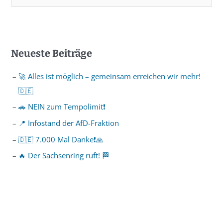
Neueste Beiträge
🚀 Alles ist möglich – gemeinsam erreichen wir mehr!
🇩🇪
🚗 NEIN zum Tempolimit❗️
📍 Infostand der AfD-Fraktion
🇩🇪 7.000 Mal Danke❗️🙏
🔥 Der Sachsenring ruft! 🏁