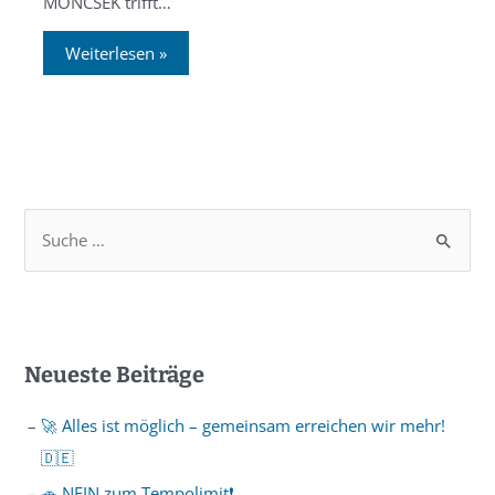
MONCSEK trifft…
Weiterlesen »
Neueste Beiträge
🚀 Alles ist möglich – gemeinsam erreichen wir mehr!
🇩🇪
🚗 NEIN zum Tempolimit❗️