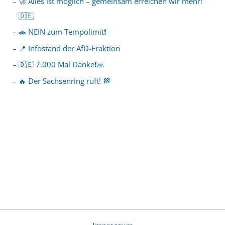
🚀 Alles ist möglich – gemeinsam erreichen wir mehr!
🇩🇪
🚗 NEIN zum Tempolimit❗️
📍 Infostand der AfD-Fraktion
🇩🇪 7.000 Mal Danke❗️🙏
🔥 Der Sachsenring ruft! 🏁