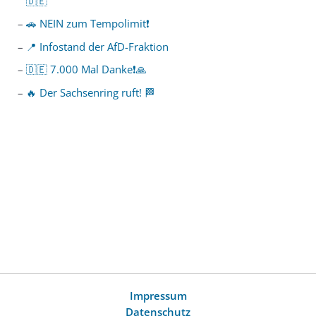
🇩🇪
🚗 NEIN zum Tempolimit❗️
📍 Infostand der AfD-Fraktion
🇩🇪 7.000 Mal Danke❗️🙏
🔥 Der Sachsenring ruft! 🏁
Impressum
Datenschutz