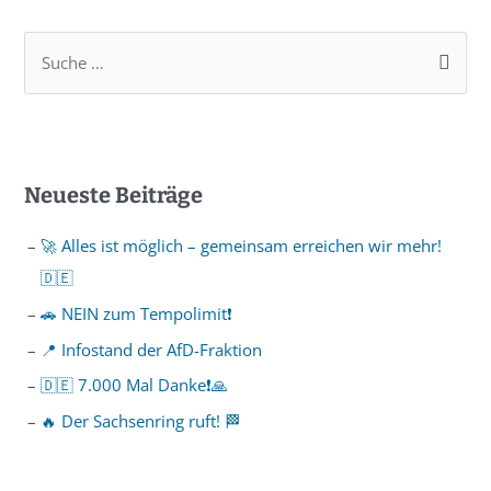
Neueste Beiträge
🚀 Alles ist möglich – gemeinsam erreichen wir mehr!
🇩🇪
🚗 NEIN zum Tempolimit❗️
📍 Infostand der AfD-Fraktion
🇩🇪 7.000 Mal Danke❗️🙏
🔥 Der Sachsenring ruft! 🏁