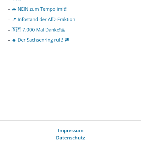
🚗 NEIN zum Tempolimit❗️
📍 Infostand der AfD-Fraktion
🇩🇪 7.000 Mal Danke❗️🙏
🔥 Der Sachsenring ruft! 🏁
Impressum
Datenschutz