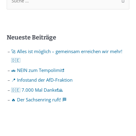
Neueste Beiträge
🚀 Alles ist möglich – gemeinsam erreichen wir mehr!
🇩🇪
🚗 NEIN zum Tempolimit❗️
📍 Infostand der AfD-Fraktion
🇩🇪 7.000 Mal Danke❗️🙏
🔥 Der Sachsenring ruft! 🏁