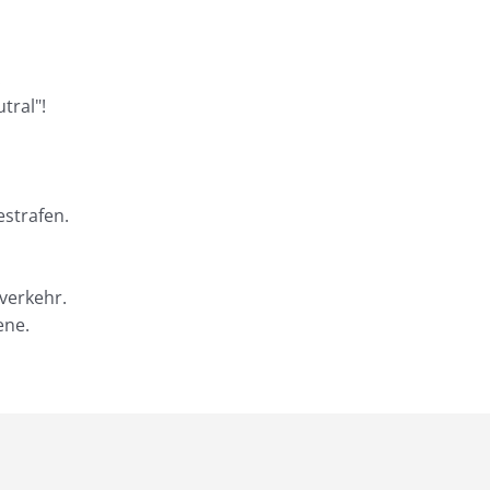
.
tral"!
estrafen.
verkehr.
ene.