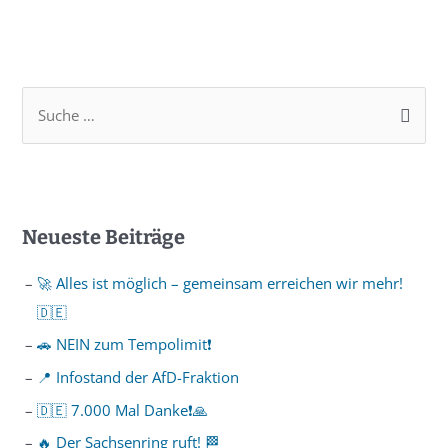
Neueste Beiträge
🚀 Alles ist möglich – gemeinsam erreichen wir mehr!
🇩🇪
🚗 NEIN zum Tempolimit❗️
📍 Infostand der AfD-Fraktion
🇩🇪 7.000 Mal Danke❗️🙏
🔥 Der Sachsenring ruft! 🏁