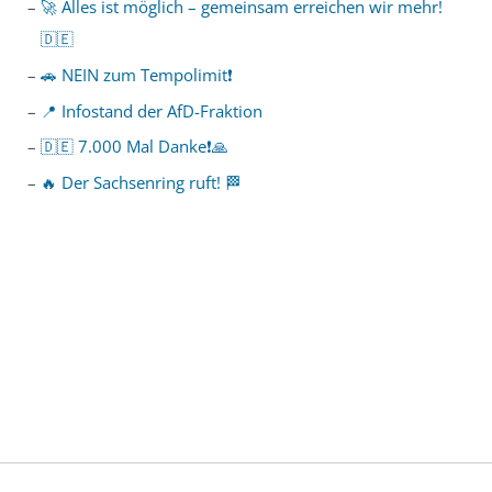
🚀 Alles ist möglich – gemeinsam erreichen wir mehr!
🇩🇪
🚗 NEIN zum Tempolimit❗️
📍 Infostand der AfD-Fraktion
🇩🇪 7.000 Mal Danke❗️🙏
🔥 Der Sachsenring ruft! 🏁