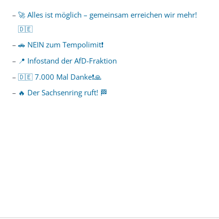
🚀 Alles ist möglich – gemeinsam erreichen wir mehr!
🇩🇪
🚗 NEIN zum Tempolimit❗️
📍 Infostand der AfD-Fraktion
🇩🇪 7.000 Mal Danke❗️🙏
🔥 Der Sachsenring ruft! 🏁