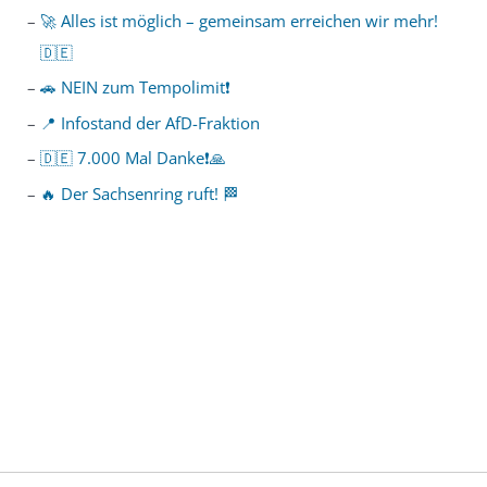
🚀 Alles ist möglich – gemeinsam erreichen wir mehr!
🇩🇪
🚗 NEIN zum Tempolimit❗️
📍 Infostand der AfD-Fraktion
🇩🇪 7.000 Mal Danke❗️🙏
🔥 Der Sachsenring ruft! 🏁