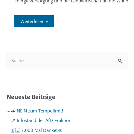
Energieversorgung und die Landwirtschaft an die Wand
…
Weiterlesen »
Neueste Beiträge
🚗 NEIN zum Tempolimit❗️
📍 Infostand der AfD-Fraktion
🇩🇪 7.000 Mal Danke❗️🙏