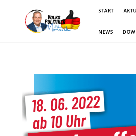
START
AKTU
NEWS
DOW