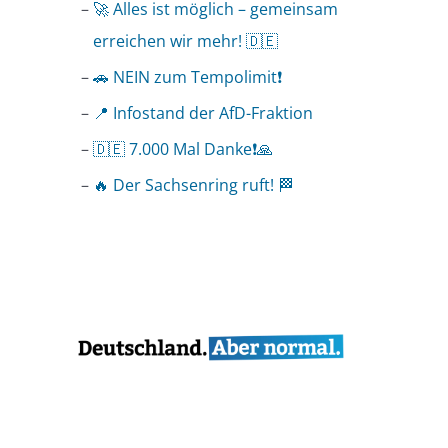
🚀 Alles ist möglich – gemeinsam
erreichen wir mehr! 🇩🇪
🚗 NEIN zum Tempolimit❗️
📍 Infostand der AfD-Fraktion
🇩🇪 7.000 Mal Danke❗️🙏
🔥 Der Sachsenring ruft! 🏁