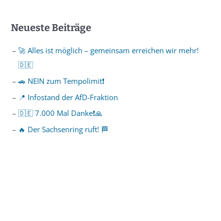
Neueste Beiträge
🚀 Alles ist möglich – gemeinsam erreichen wir mehr!
🇩🇪
🚗 NEIN zum Tempolimit❗️
📍 Infostand der AfD-Fraktion
🇩🇪 7.000 Mal Danke❗️🙏
🔥 Der Sachsenring ruft! 🏁