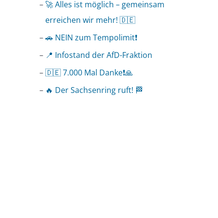
🚀 Alles ist möglich – gemeinsam
erreichen wir mehr! 🇩🇪
🚗 NEIN zum Tempolimit❗️
📍 Infostand der AfD-Fraktion
🇩🇪 7.000 Mal Danke❗️🙏
🔥 Der Sachsenring ruft! 🏁