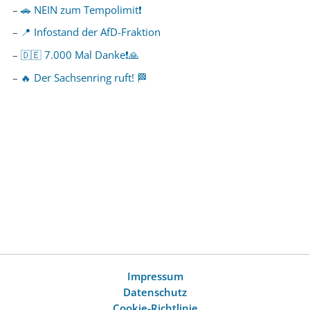
🚗 NEIN zum Tempolimit❗️
📍 Infostand der AfD-Fraktion
🇩🇪 7.000 Mal Danke❗️🙏
🔥 Der Sachsenring ruft! 🏁
Impressum
Datenschutz
Cookie-Richtlinie