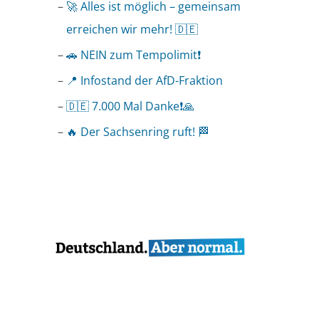
🚀 Alles ist möglich – gemeinsam
erreichen wir mehr! 🇩🇪
🚗 NEIN zum Tempolimit❗️
📍 Infostand der AfD-Fraktion
🇩🇪 7.000 Mal Danke❗️🙏
🔥 Der Sachsenring ruft! 🏁