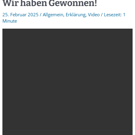
Wir haben Gewonnen!
25. Februar 2025
/
Allgemein
,
Erklärung
,
Video
/
1
Minute