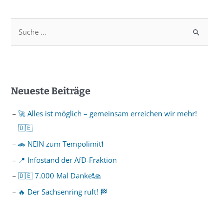
Neueste Beiträge
🚀 Alles ist möglich – gemeinsam erreichen wir mehr!
🇩🇪
🚗 NEIN zum Tempolimit❗️
📍 Infostand der AfD-Fraktion
🇩🇪 7.000 Mal Danke❗️🙏
🔥 Der Sachsenring ruft! 🏁