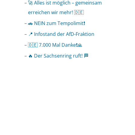
🚀 Alles ist möglich – gemeinsam
erreichen wir mehr! 🇩🇪
🚗 NEIN zum Tempolimit❗️
📍 Infostand der AfD-Fraktion
🇩🇪 7.000 Mal Danke❗️🙏
🔥 Der Sachsenring ruft! 🏁