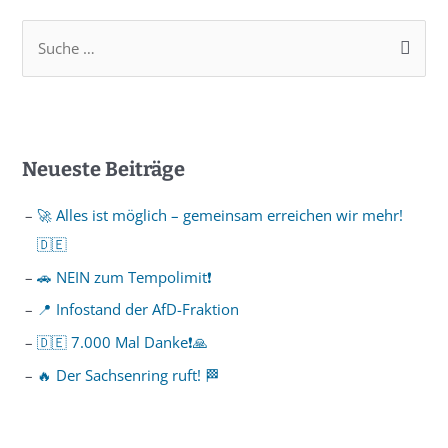
Neueste Beiträge
🚀 Alles ist möglich – gemeinsam erreichen wir mehr!
🇩🇪
🚗 NEIN zum Tempolimit❗️
📍 Infostand der AfD-Fraktion
🇩🇪 7.000 Mal Danke❗️🙏
🔥 Der Sachsenring ruft! 🏁