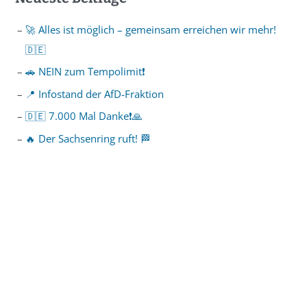
🚀 Alles ist möglich – gemeinsam erreichen wir mehr!
🇩🇪
🚗 NEIN zum Tempolimit❗️
📍 Infostand der AfD-Fraktion
🇩🇪 7.000 Mal Danke❗️🙏
🔥 Der Sachsenring ruft! 🏁