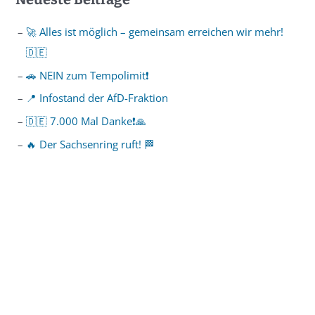
🚀 Alles ist möglich – gemeinsam erreichen wir mehr!
🇩🇪
🚗 NEIN zum Tempolimit❗️
📍 Infostand der AfD-Fraktion
🇩🇪 7.000 Mal Danke❗️🙏
🔥 Der Sachsenring ruft! 🏁