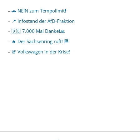
🚗 NEIN zum Tempolimit❗️
📍 Infostand der AfD-Fraktion
🇩🇪 7.000 Mal Danke❗️🙏
🔥 Der Sachsenring ruft! 🏁
🚨 Volkswagen in der Krise!