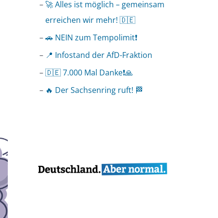
🚀 Alles ist möglich – gemeinsam
erreichen wir mehr! 🇩🇪
🚗 NEIN zum Tempolimit❗️
📍 Infostand der AfD-Fraktion
🇩🇪 7.000 Mal Danke❗️🙏
🔥 Der Sachsenring ruft! 🏁