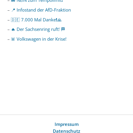
🚗 NEIN zum Tempolimit❗️
📍 Infostand der AfD-Fraktion
🇩🇪 7.000 Mal Danke❗️🙏
🔥 Der Sachsenring ruft! 🏁
🚨 Volkswagen in der Krise!
Impressum
Datenschutz