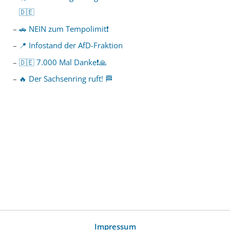
🇩🇪
🚗 NEIN zum Tempolimit❗️
📍 Infostand der AfD-Fraktion
🇩🇪 7.000 Mal Danke❗️🙏
🔥 Der Sachsenring ruft! 🏁
Impressum