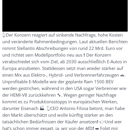
👆Der Konzern reagiert auf sinkende Nachfrage, hohe Kosten
und veränderte Rahmenbedingungen. Laut aktuellen Berichten
nimmt Stellantis Abschreibungen von rund 22 Mrd. Euro vor
und richtet sein Modellportfolio neu aus ❗️ Der Konzern
verabschiedet sich vom Ziel, ab 2030 ausschließlich E‑Autos in
Europa anzubieten. Stattdessen setzt man wieder stärker auf
einen Mix aus Elektro-, Hybrid- und Verbrennerfahrzeugen 🚗.
Unprofitable E‑Modelle wie der geplante Ram 1500 BEV
werden gestrichen, während in den USA sogar Verbrenner wie
der HEMI‑V8 zurückkehren 🔧. Wegen geringer Nachfrage
kommt es zu Produktionsstopps in europäischen Werken,
darunter Eisenach 🏭. 👆CEO Antonio Filosa betont, man habe
den Markt überschätzt und wolle künftig stärker an den
tatsächlichen Bedürfnissen der Käufer ansetzen❗️ 👉Und wer
hat’s schon immer gesagt, ja, wir von der AfD❗️ ➡️ Folgt mir