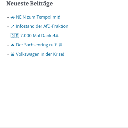
Neueste Beiträge
🚗 NEIN zum Tempolimit❗️
📍 Infostand der AfD-Fraktion
🇩🇪 7.000 Mal Danke❗️🙏
🔥 Der Sachsenring ruft! 🏁
🚨 Volkswagen in der Krise!