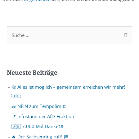
Neueste Beiträge
🚀 Alles ist möglich – gemeinsam erreichen wir mehr!
🇩🇪
🚗 NEIN zum Tempolimit❗️
📍 Infostand der AfD-Fraktion
🇩🇪 7.000 Mal Danke❗️🙏
🔥 Der Sachsenring ruft! 🏁