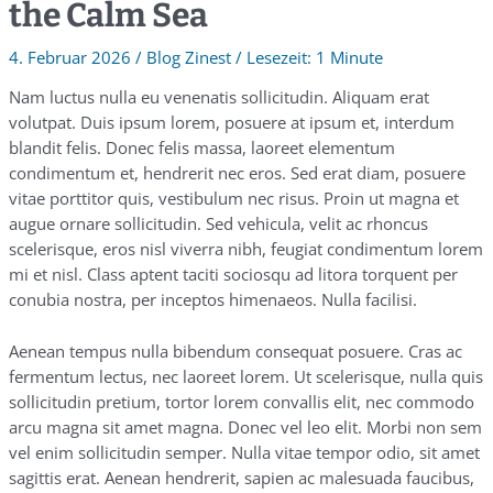
the Calm Sea
4. Februar 2026
/
Blog Zinest
/
1 Minute
Nam luctus nulla eu venenatis sollicitudin. Aliquam erat
volutpat. Duis ipsum lorem, posuere at ipsum et, interdum
blandit felis. Donec felis massa, laoreet elementum
condimentum et, hendrerit nec eros. Sed erat diam, posuere
vitae porttitor quis, vestibulum nec risus. Proin ut magna et
augue ornare sollicitudin. Sed vehicula, velit ac rhoncus
scelerisque, eros nisl viverra nibh, feugiat condimentum lorem
mi et nisl. Class aptent taciti sociosqu ad litora torquent per
conubia nostra, per inceptos himenaeos. Nulla facilisi.
Aenean tempus nulla bibendum consequat posuere. Cras ac
fermentum lectus, nec laoreet lorem. Ut scelerisque, nulla quis
sollicitudin pretium, tortor lorem convallis elit, nec commodo
arcu magna sit amet magna. Donec vel leo elit. Morbi non sem
vel enim sollicitudin semper. Nulla vitae tempor odio, sit amet
sagittis erat. Aenean hendrerit, sapien ac malesuada faucibus,