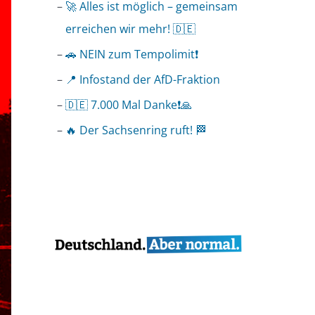
🚀 Alles ist möglich – gemeinsam
erreichen wir mehr! 🇩🇪
🚗 NEIN zum Tempolimit❗️
📍 Infostand der AfD-Fraktion
🇩🇪 7.000 Mal Danke❗️🙏
🔥 Der Sachsenring ruft! 🏁