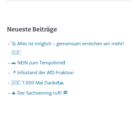
Neueste Beiträge
🚀 Alles ist möglich – gemeinsam erreichen wir mehr!
🇩🇪
🚗 NEIN zum Tempolimit❗️
📍 Infostand der AfD-Fraktion
🇩🇪 7.000 Mal Danke❗️🙏
🔥 Der Sachsenring ruft! 🏁