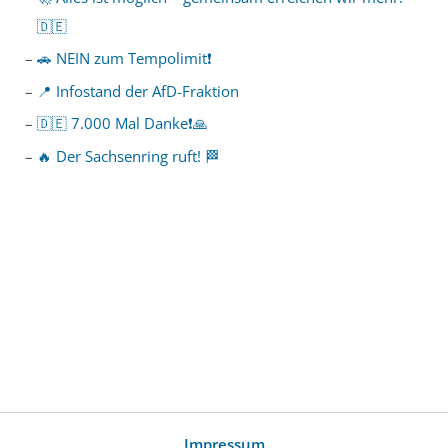
🇩🇪
🚗 NEIN zum Tempolimit❗️
📍 Infostand der AfD-Fraktion
🇩🇪 7.000 Mal Danke❗️🙏
🔥 Der Sachsenring ruft! 🏁
Impressum